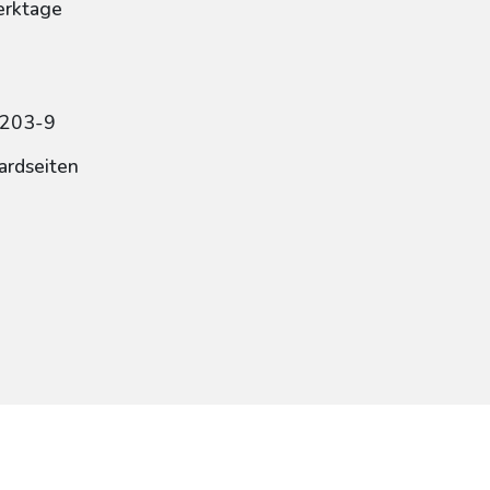
erktage
4203-9
ardseiten