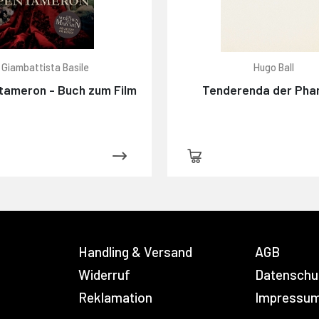
Giambattista Basile
Hugo Ball
tameron - Buch zum Film
Tenderenda der Pha
Handling & Versand
AGB
Widerruf
Datenschu
Reklamation
Impressu