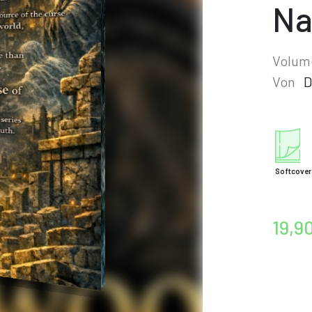
N
Volum
Von
D
Softcover
19,9