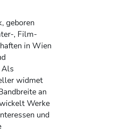
, geboren
ter-, Film-
haften in Wien
nd
 Als
teller widmet
 Bandbreite an
wickelt Werke
 Interessen und
e