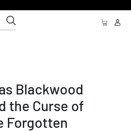
ias Blackwood
d the Curse of
e Forgotten