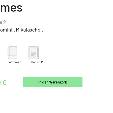
ames
e 2
ominik Mikulaschek
Hardcover
E-Book
(EPUB)
0 €
In den Warenkorb