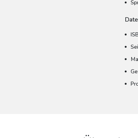
Sp
Date
IS
Se
Ma
Ge
Pr