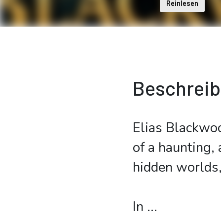
Reinlesen
Beschrei
Elias Blackwoo
of a haunting,
hidden worlds, 
In
...