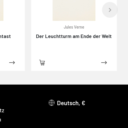
Jules Verne
ntast
Der Leuchtturm am Ende der Welt
Deutsch, €
tz
m