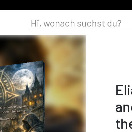
El
an
th