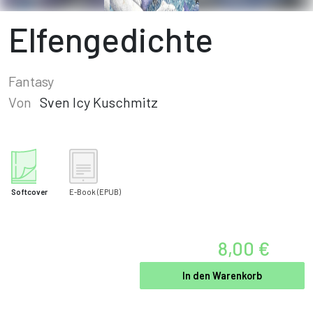
Elfengedichte
Fantasy
Von
Sven Icy Kuschmitz
Softcover
E-Book
(EPUB)
8,00 €
In den Warenkorb