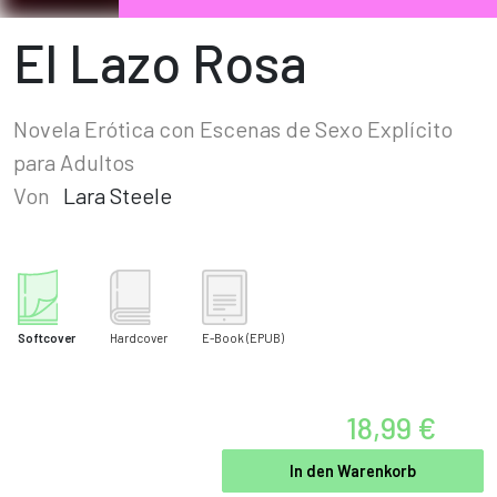
El Lazo Rosa
Novela Erótica con Escenas de Sexo Explícito
para Adultos
Von
Lara Steele
Softcover
Hardcover
E-Book
(EPUB)
18,99 €
In den Warenkorb