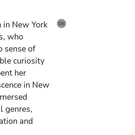
n in New York
EN
DE
DE
ts, who
ep sense of
ble curiosity
pent her
scence in New
mmersed
ll genres,
ation and