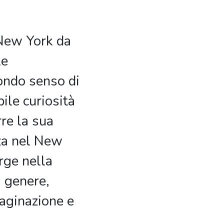
 New York da
le
ondo senso di
bile curiosità
re la sua
za nel New
rge nella
i genere,
aginazione e