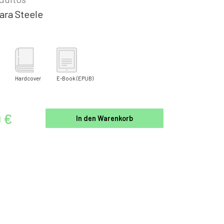
ara Steele
Hardcover
E-Book
(EPUB)
9 €
In den Warenkorb