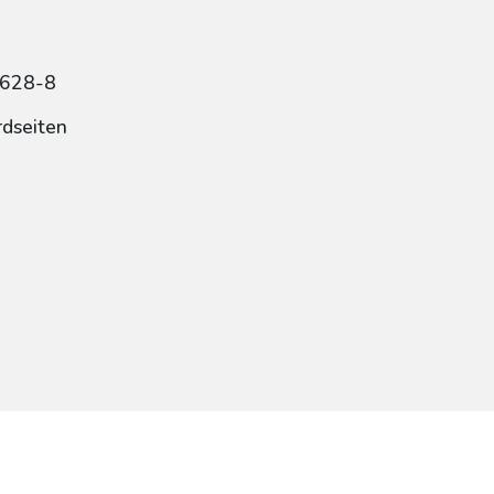
6628-8
rdseiten