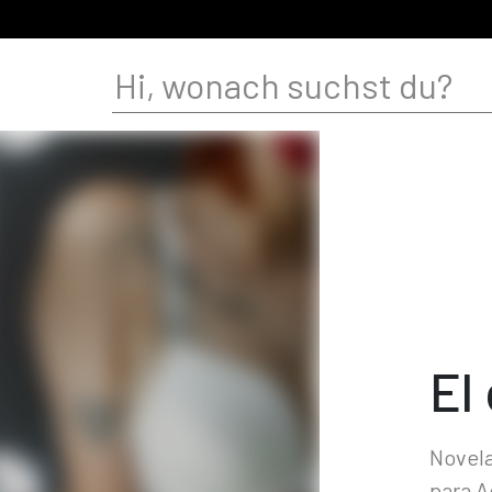
El
Novela
para A