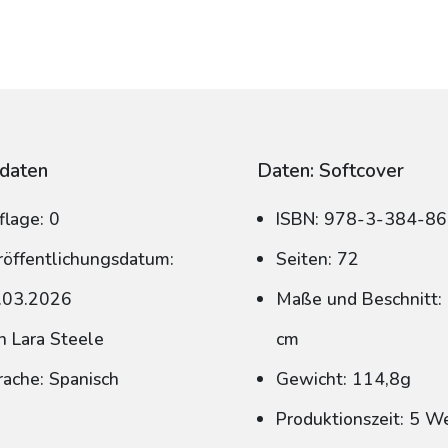
daten
Daten: Softcover
flage: 0
ISBN: 978-3-384-8
röffentlichungsdatum:
Seiten: 72
.03.2026
Maße und Beschnitt: 
n Lara Steele
cm
rache: Spanisch
Gewicht: 114,8g
Produktionszeit: 5 W