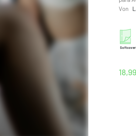
Von
L
Softcover
18,9