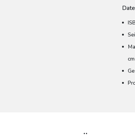
Date
IS
Se
Ma
cm
Ge
Pr