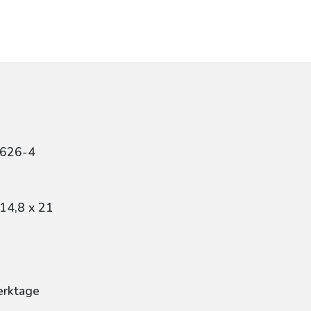
6626-4
14,8 x 21
erktage