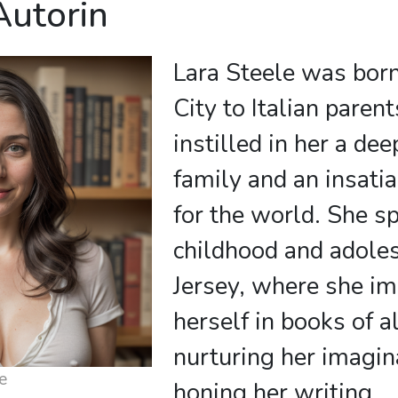
Autorin
Lara Steele was bor
City to Italian paren
instilled in her a de
family and an insatia
for the world. She s
childhood and adole
Jersey, where she i
herself in books of a
nurturing her imagin
e
honing her writing