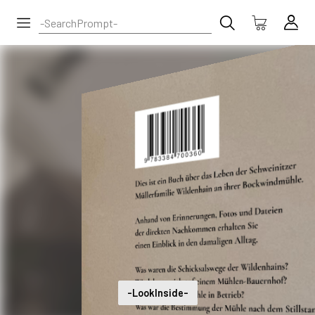
-LookInside-