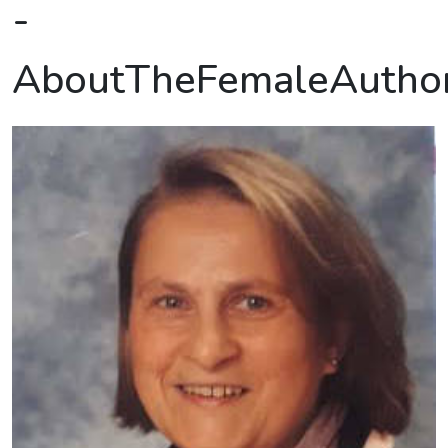
-
AboutTheFemaleAutho