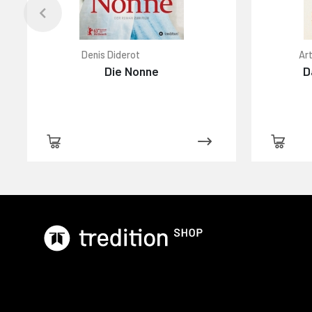
Denis Diderot
Art
Die Nonne
D