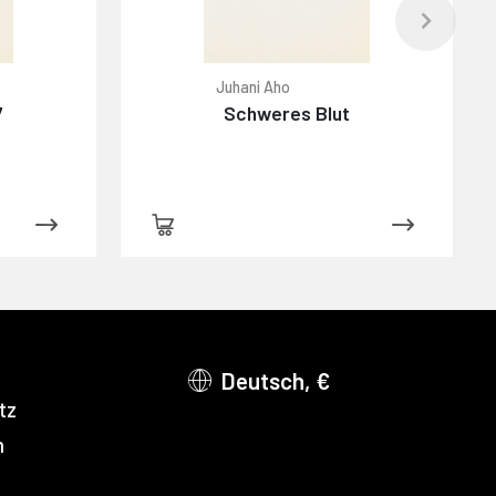
Juhani Aho
7
Schweres Blut
Deutsch, €
tz
m