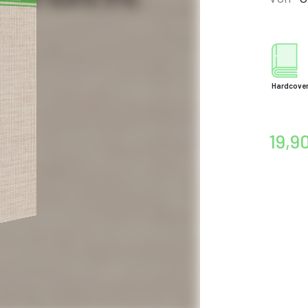
Hardcove
19,9