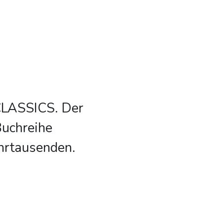
CLASSICS. Der
Buchreihe
hrtausenden.