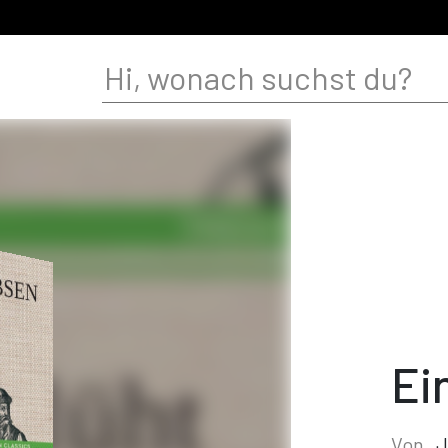
Ei
Von
J