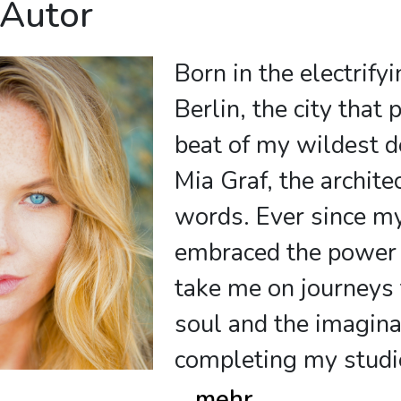
 Autor
Born in the electrify
Berlin, the city that 
beat of my wildest d
Mia Graf, the archite
words. Ever since my
embraced the power o
take me on journeys t
soul and the imagina
completing my studi
...
mehr