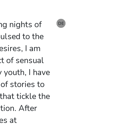
ing nights of
EN
DE
DE
pulsed to the
esires, I am
ct of sensual
 youth, I have
f stories to
hat tickle the
tion. After
es at