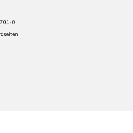
7701-0
rdseiten