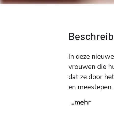
Beschrei
In deze nieuw
vrouwen die hu
dat ze door he
en meeslepen
.
...mehr