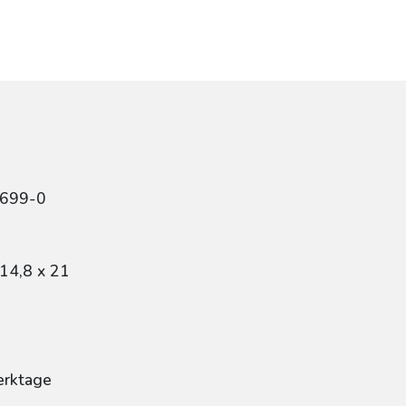
7699-0
14,8 x 21
erktage