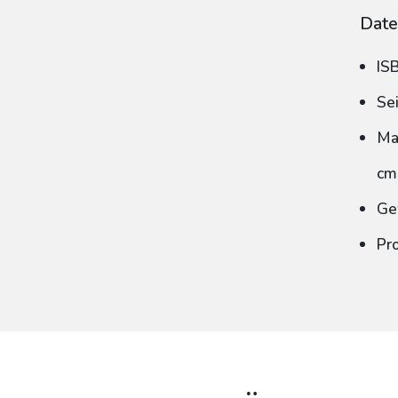
Date
IS
Se
Ma
cm
Ge
Pr