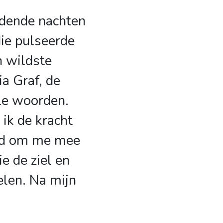
dende nachten
die pulseerde
n wildste
ia Graf, de
le woorden.
 ik de kracht
md om me mee
e de ziel en
elen. Na mijn