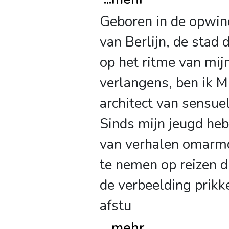
Geboren in de opwin
van Berlijn, de stad 
op het ritme van mij
verlangens, ben ik M
architect van sensue
Sinds mijn jeugd heb
van verhalen omar
te nemen op reizen di
de verbeelding prikk
afstu
...
mehr