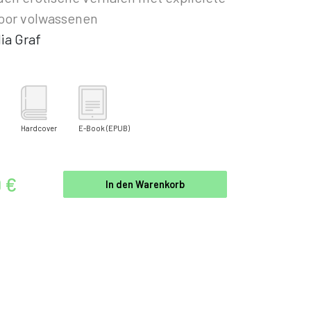
oor volwassenen
ia Graf
Hardcover
E-Book
(EPUB)
9 €
In den Warenkorb