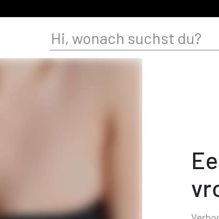
Ee
vr
Verbod