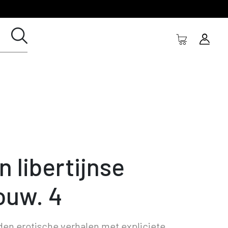
n libertijnse
ouw. 4
en erotische verhalen met expliciete