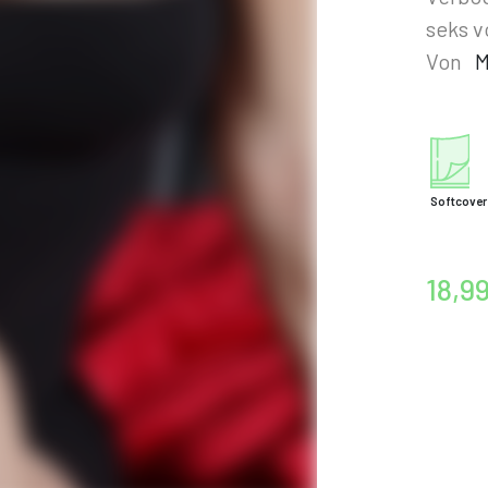
seks v
Von
M
Softcover
18,9