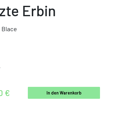
tzte Erbin
 Blace
r
0 €
In den Warenkorb