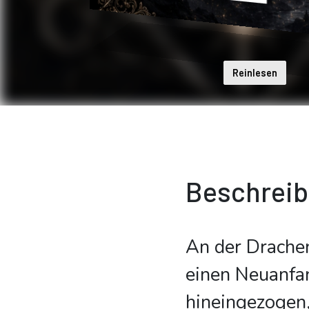
Reinlesen
Beschrei
An der Drache
einen Neuanfan
hineingezogen,