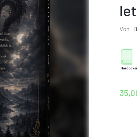
le
Von
B
Hardcove
35,0