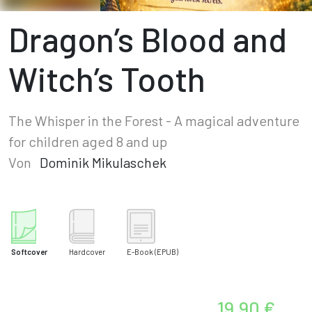
Dragon’s Blood and
Witch’s Tooth
The Whisper in the Forest - A magical adventure
for children aged 8 and up
Von
Dominik Mikulaschek
Softcover
Hardcover
E-Book
(EPUB)
19,90 €