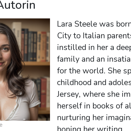
Autorin
Lara Steele was bor
City to Italian paren
instilled in her a de
family and an insatia
for the world. She s
childhood and adole
Jersey, where she i
herself in books of a
nurturing her imagin
e
honing her writing