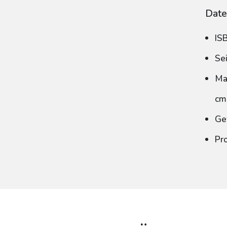
Date
IS
Se
Ma
cm
Ge
Pr