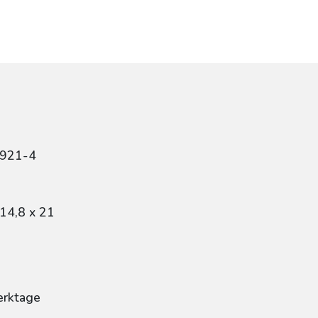
2921-4
14,8 x 21
erktage