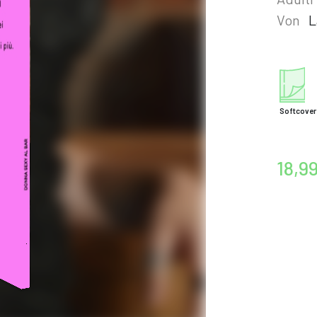
Von
L
Softcover
18,9