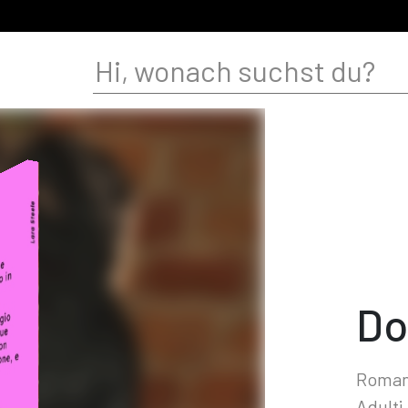
Do
Romanz
Adulti