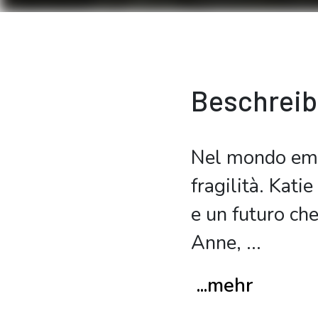
Beschrei
Nel mondo emot
fragilità. Kati
e un futuro ch
Anne,
...
...mehr