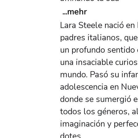
...
mehr
Lara Steele nació en
padres italianos, que
un profundo sentido d
una insaciable curios
mundo. Pasó su infan
adolescencia en Nuev
donde se sumergió e
todos los géneros, 
imaginación y perfe
dotes