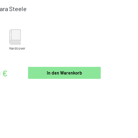
ara Steele
Hardcover
9 €
In den Warenkorb