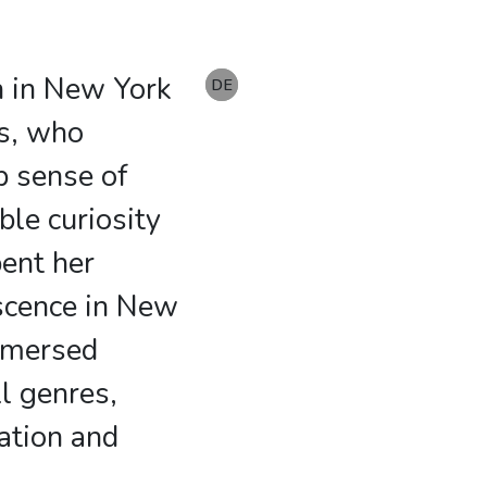
n in New York
EN
DE
DE
ts, who
ep sense of
ble curiosity
pent her
scence in New
mmersed
ll genres,
ation and