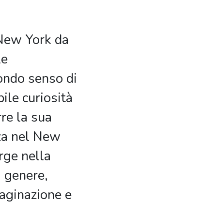
 New York da
le
ondo senso di
bile curiosità
re la sua
za nel New
rge nella
i genere,
aginazione e