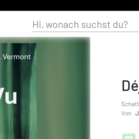
Dé
Schat
Von
J