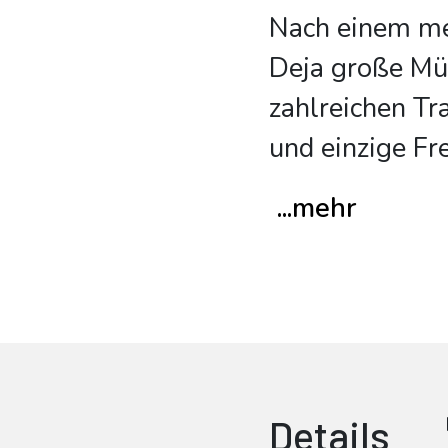
Nach einem meh
Deja große Müh
zahlreichen Tr
und einzige Fr
...mehr
Details