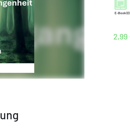
E-Book
(E
2,99
bung