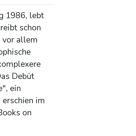
ng 1986, lebt
hreibt schon
d vor allem
sophische
 komplexere
Das Debüt
", ein
 erschien im
Books on