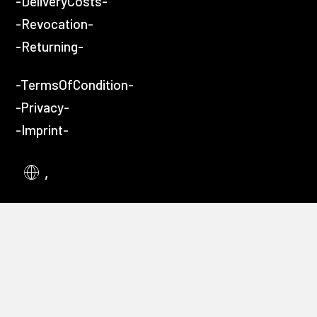
-DeliveryCosts-
-Revocation-
-Returning-
-TermsOfCondition-
-Privacy-
-Imprint-
,