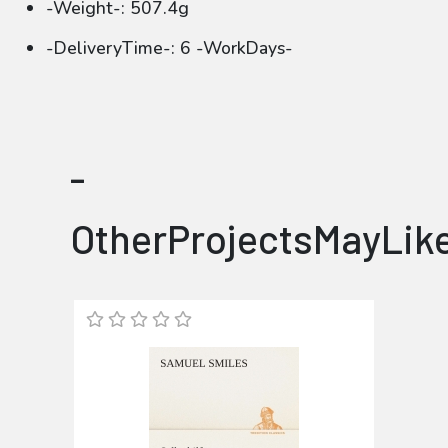
-Weight-: 507.4g
-DeliveryTime-: 6 -WorkDays-
-
OtherProjectsMayLik