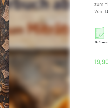
zum Mi
Von
D
Softcover
19,9