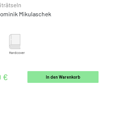
trätseln
ominik Mikulaschek
Hardcover
0 €
In den Warenkorb