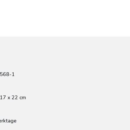
2568-1
 17 x 22 cm
erktage