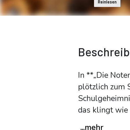
Reinlesen
Beschrei
In **„Die Note
plötzlich zum 
Schulgeheimni
das klingt wie 
...mehr