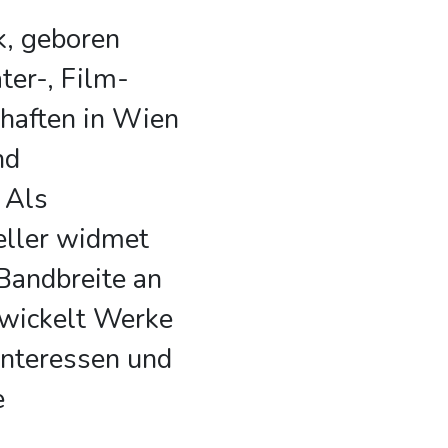
, geboren
ter-, Film-
haften in Wien
nd
 Als
teller widmet
 Bandbreite an
wickelt Werke
 Interessen und
e