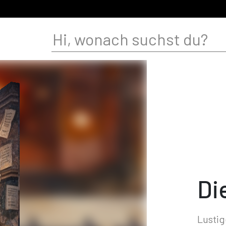
Di
Lustig