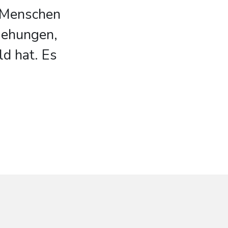
m Menschen
iehungen,
ld hat. Es