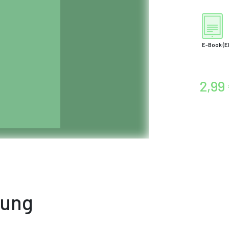
E-Book
(E
2,99
bung