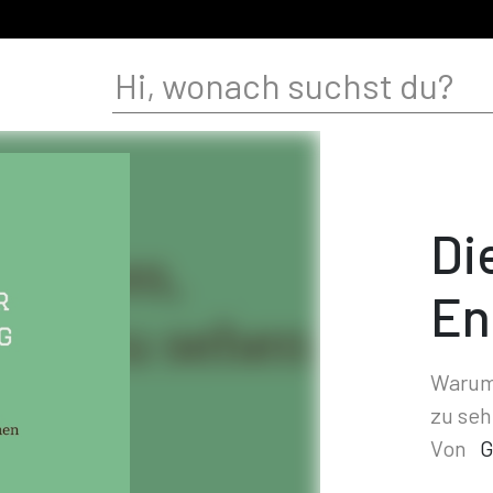
Di
En
Warum 
zu se
Von
G