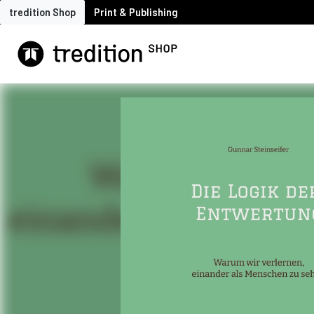
tredition Shop
Print & Publishing