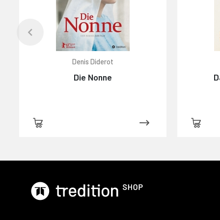
Denis Diderot
Die Nonne
D