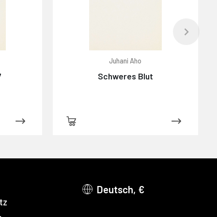
Juhani Aho
7
Schweres Blut
Deutsch, €
tz