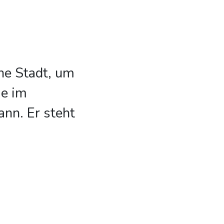
he Stadt, um
ie im
nn. Er steht