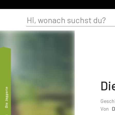
Di
Gesch
Von
D