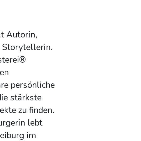
t Autorin,
Storytellerin.
sterei®
ren
hre persönliche
ie stärkste
ekte zu finden.
rgerin lebt
reiburg im