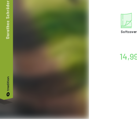
Softcover
14,9