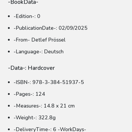
-BookData-
-Edition-: 0
-PublicationDate-: 02/09/2025
-From- Detlef Prössel
-Language-: Deutsch
-Data-: Hardcover
-ISBN-: 978-3-384-51937-5
-Pages-: 124
-Measures-: 14.8 x 21 cm
-Weight-: 322.8g
-DeliveryTime-: 6 -WorkDays-