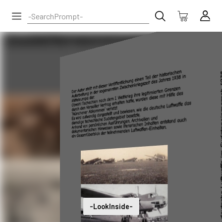
-LookInside-