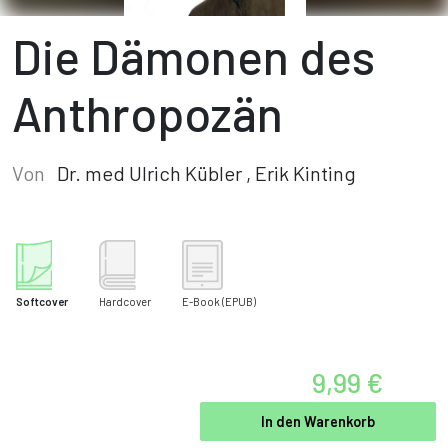
Die Dämonen des
Anthropozän
Von
Dr. med Ulrich Kübler
,
Erik Kinting
Softcover
Hardcover
E-Book
(EPUB)
9,99 €
In den Warenkorb