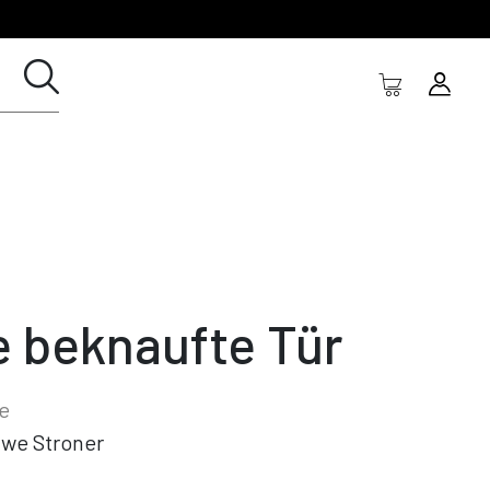
e beknaufte Tür
e
we Stroner