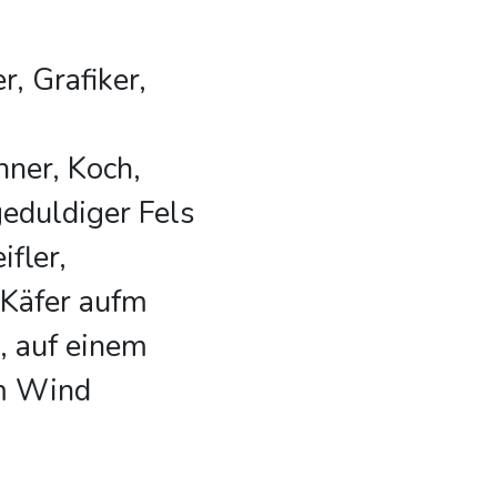
r, Grafiker,
hner, Koch,
eduldiger Fels
fler,
 Käfer aufm
, auf einem
em Wind