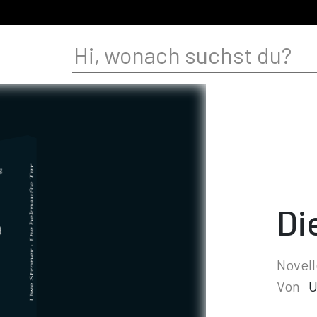
Di
Novell
Von
U