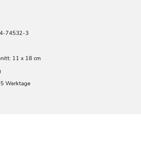
84-74532-3
itt: 11 x 18 cm
g
: 5 Werktage