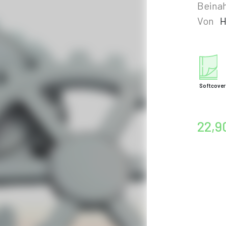
Beinah
Von
H
Softcover
22,9