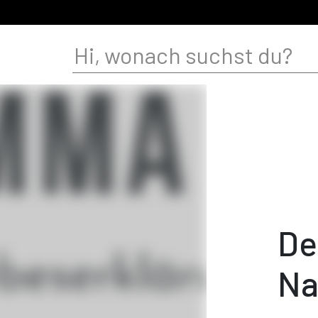
De
Na