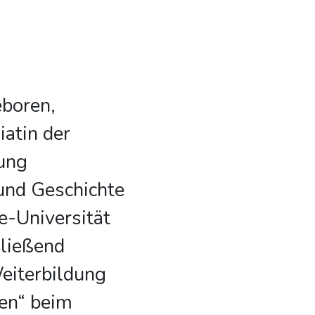
boren,
iatin der
tung
und Geschichte
e-Universität
hließend
Weiterbildung
nen“ beim