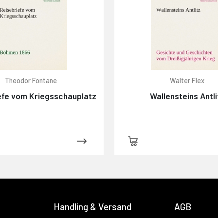
Theodor Fontane
Walter Flex
efe vom Kriegsschauplatz
Wallensteins Antli
Handling & Versand
AGB