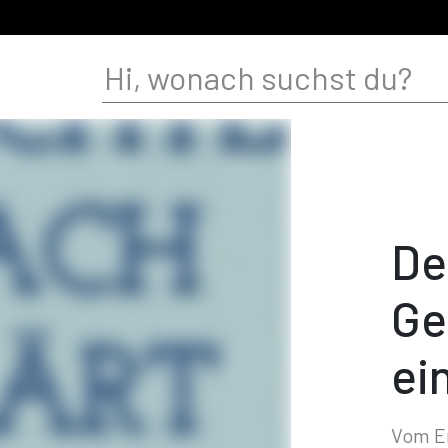
De
Ge
ei
Vom Er