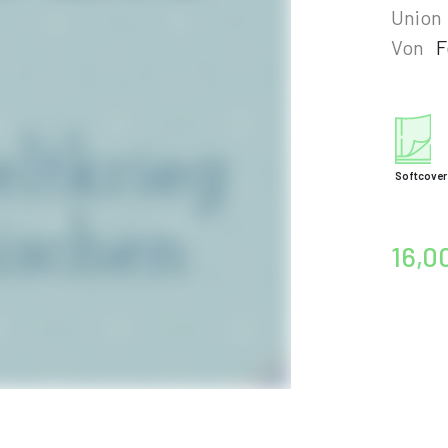
Union
Von
F
Softcover
16,0