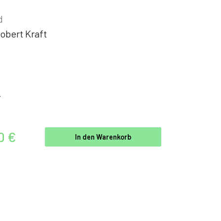
d
obert Kraft
r
0 €
In den Warenkorb