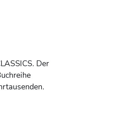
CLASSICS. Der
Buchreihe
hrtausenden.