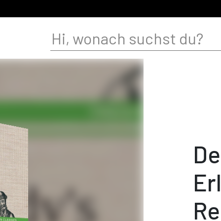
De
Er
Re