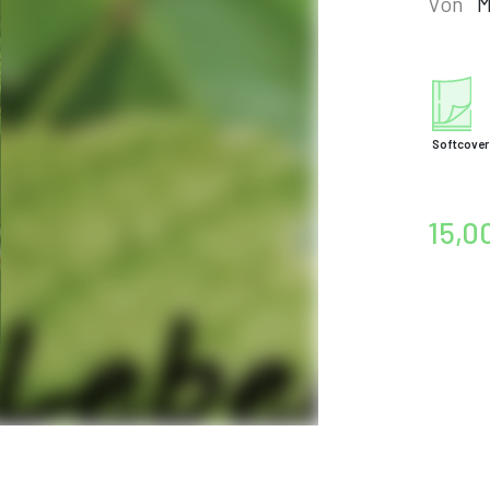
Von
M
Softcover
15,0