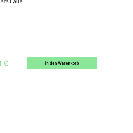
ara Laue
0 €
In den Warenkorb