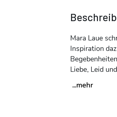
Beschrei
Mara Laue schre
Inspiration da
Begebenheiten
Liebe, Leid un
...mehr