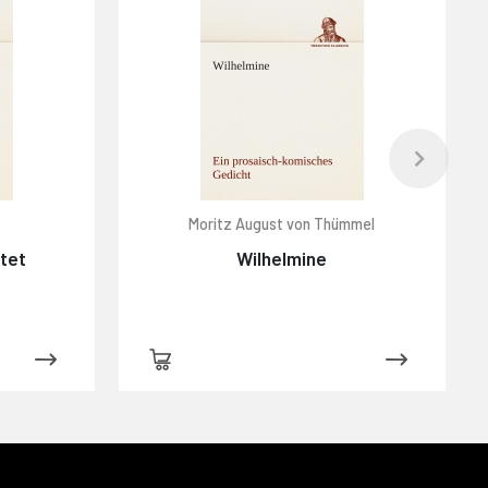
Moritz August von Thümmel
htet
Wilhelmine