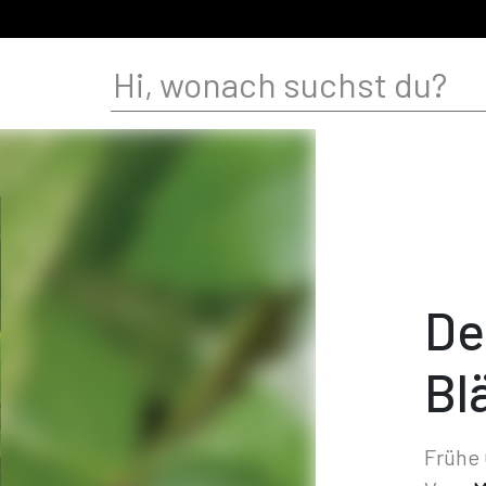
De
Bl
Frühe 