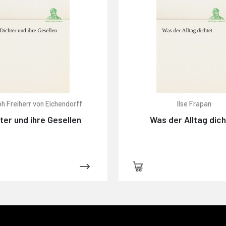
h Freiherr von Eichendorff
Ilse Frapan
ter und ihre Gesellen
Was der Alltag dic