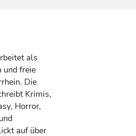
rbeitet als
n und freie
rhein. Die
chreibt Krimis,
asy, Horror,
 und
ickt auf über