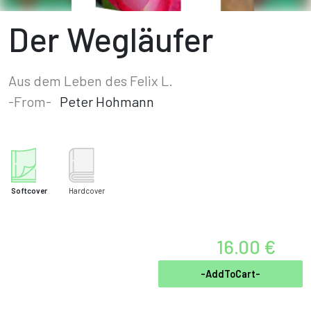
Der Wegläufer
Aus dem Leben des Felix L.
-From-
Peter Hohmann
Softcover
Hardcover
16.00 €
-AddToCart-