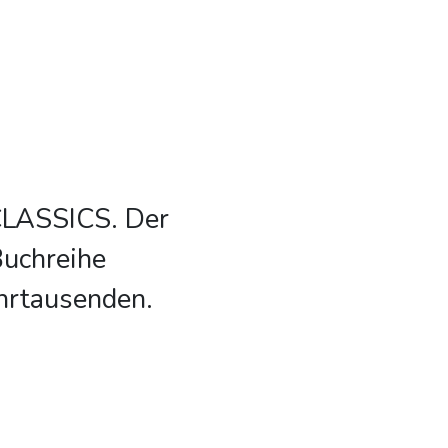
CLASSICS. Der
Buchreihe
hrtausenden.