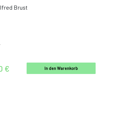
lfred Brust
r
0 €
In den Warenkorb