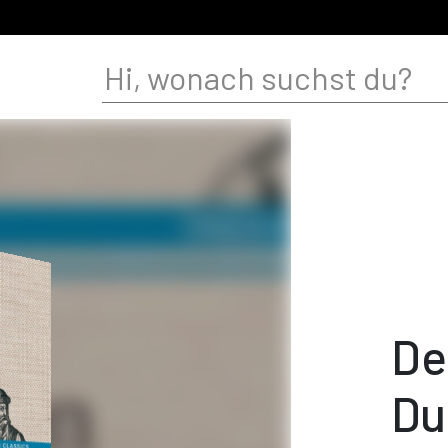
De
Du