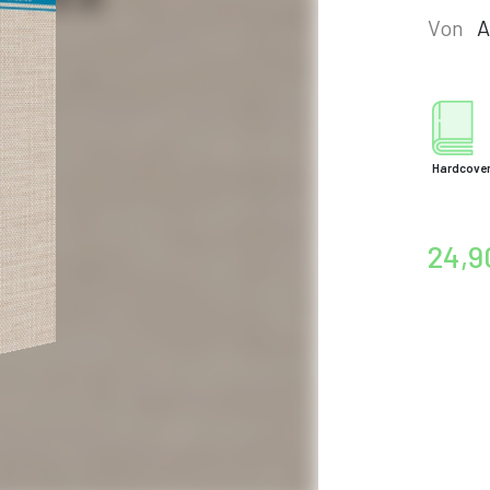
Von
A
Hardcove
24,9