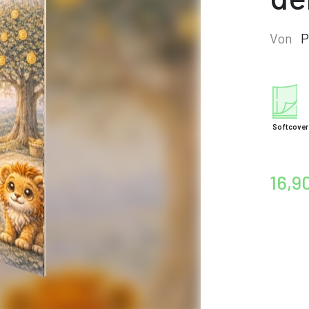
Von
P
Softcover
16,9