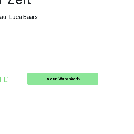
aul Luca Baars
0 €
In den Warenkorb