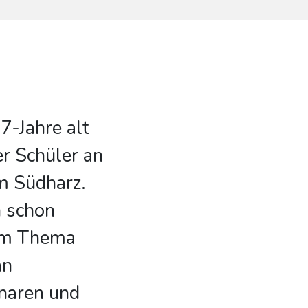
7-Jahre alt
er Schüler an
 Südharz.
n schon
 am Thema
an
naren und