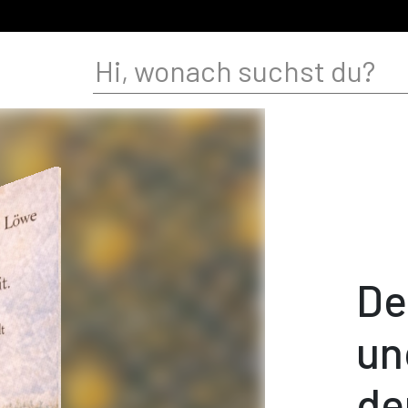
De
un
de