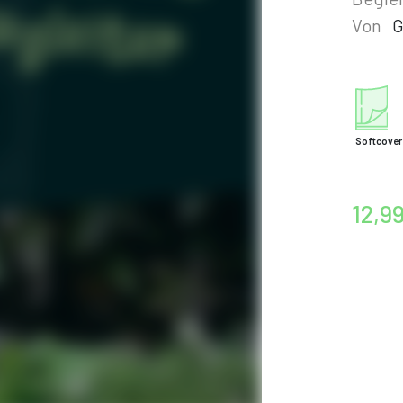
Von
G
Softcover
12,9