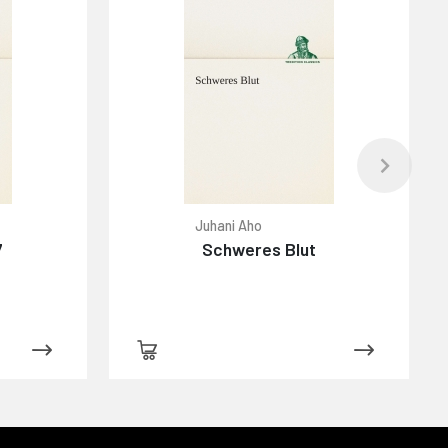
Juhani Aho
7
Schweres Blut