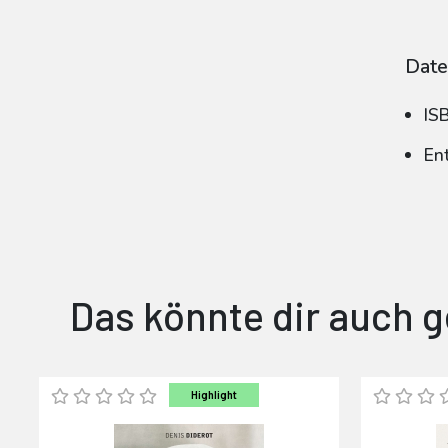
Date
IS
En
Das könnte dir auch g
Highlight