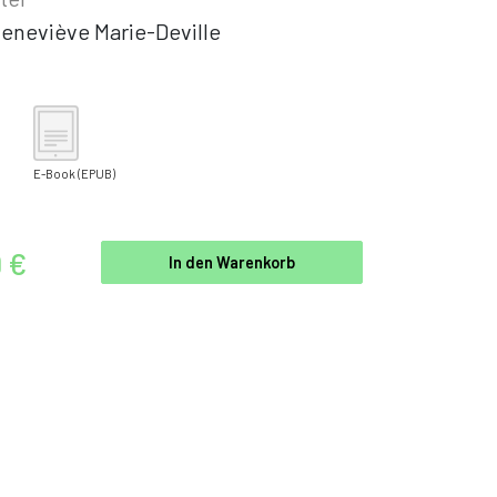
eneviève Marie-Deville
E-Book
(EPUB)
9 €
In den Warenkorb