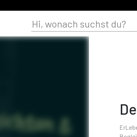
De
ErLeb
Beglei