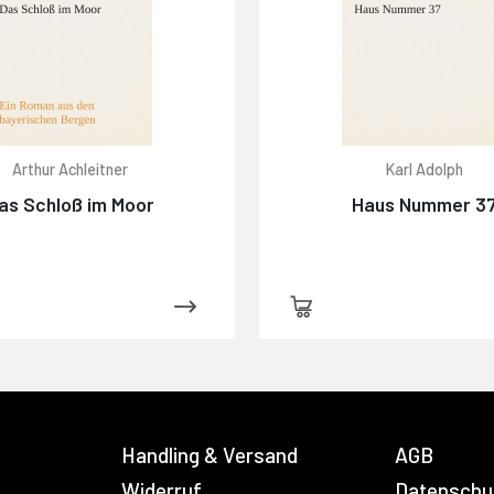
Arthur Achleitner
Karl Adolph
as Schloß im Moor
Haus Nummer 3
Handling & Versand
AGB
Widerruf
Datenschu