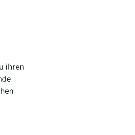
u ihren
nde
chen