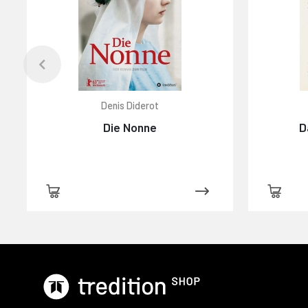
Denis Diderot
Die Nonne
D