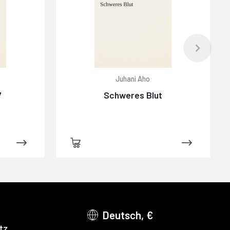
Juhani Aho
7
Schweres Blut
Deutsch, €
tz