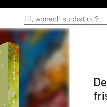
De
fr