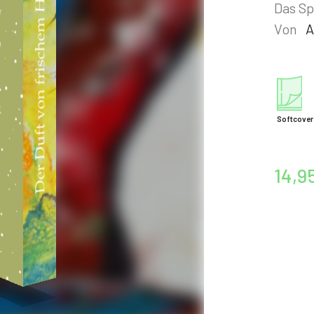
Das Sp
Von
A
Softcover
14,9