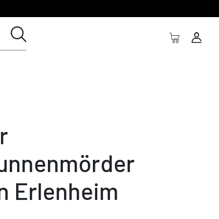
r
unnenmörder
n Erlenheim