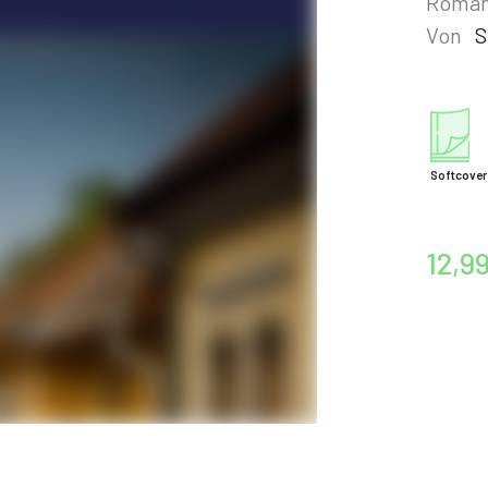
Roma
Von
S
Softcover
12,9