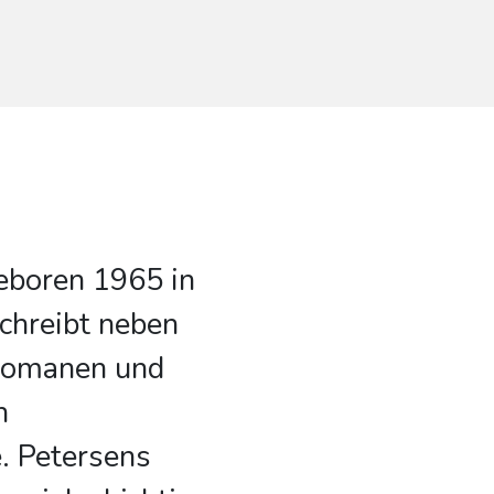
geboren 1965 in
chreibt neben
lromanen und
h
. Petersens