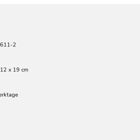
7611-2
 12 x 19 cm
erktage