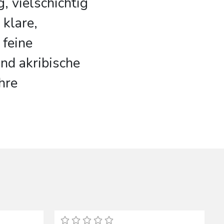
, vielschichtig
 klare,
 feine
d akribische
hre