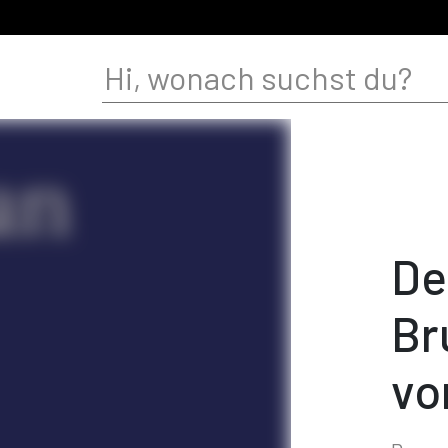
De
Br
vo