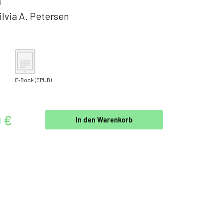
n
ilvia A. Petersen
E-Book
(EPUB)
9 €
In den Warenkorb