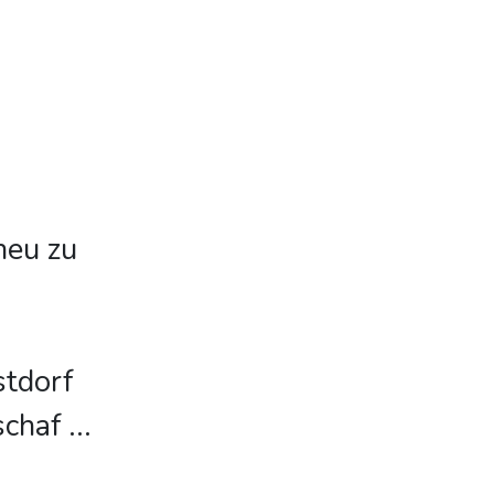
neu zu
stdorf
schaf
...