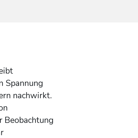
eibt
en Spannung
ern nachwirkt.
on
er Beobachtung
r