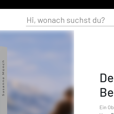
De
Be
Ein O