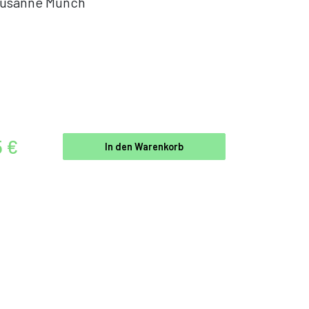
usanne Münch
5 €
In den Warenkorb