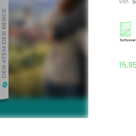
Von
S
Softcover
15,9