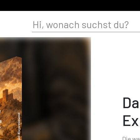
Da
Ex
Die wa