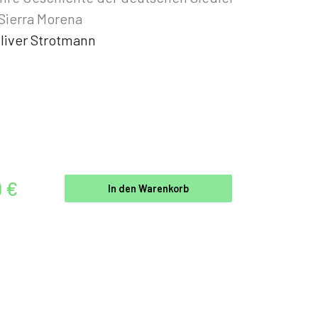
 Sierra Morena
liver Strotmann
9 €
In den Warenkorb