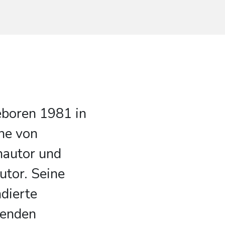
eboren 1981 in
ähe von
hautor und
tor. Seine
dierte
nenden