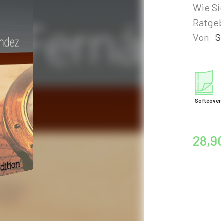
Wie Si
Ratgeb
Von
S
Softcover
28,9