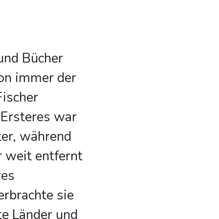
und Bücher
on immer der
Fischer
Ersteres war
hter, während
 weit entfernt
res
rbrachte sie
te Länder und