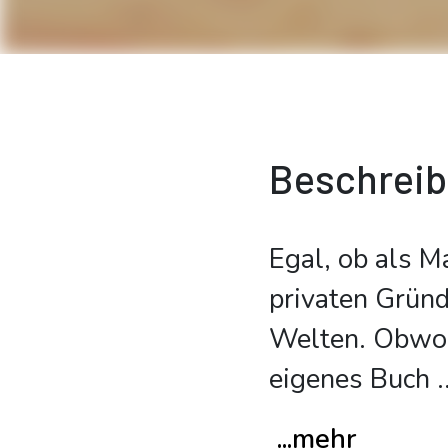
Beschrei
Egal, ob als M
privaten Gründ
Welten. Obwoh
eigenes Buch
.
...mehr