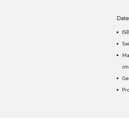
Date
IS
Se
Ma
cm
Ge
Pr