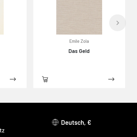
Emile Zola
Das Geld
Deutsch, €
tz