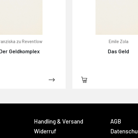
ranziska zu Reventlow
Emile Zola
Der Geldkomplex
Das Geld
Handling & Versand
AGB
Widerruf
Datenschu