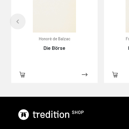
Honoré de Balzac
F
Die Börse