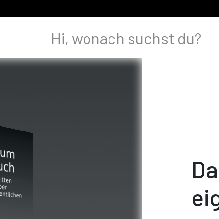
Da
ei