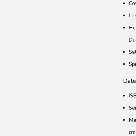
Co
Le
He
Du
Sa
Sp
Date
IS
Se
Ma
cm