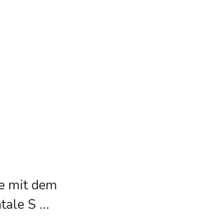
ke mit dem
ntale S
...