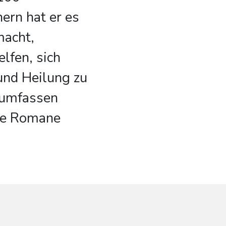
hern hat er es
macht,
lfen, sich
und Heilung zu
 umfassen
che Romane