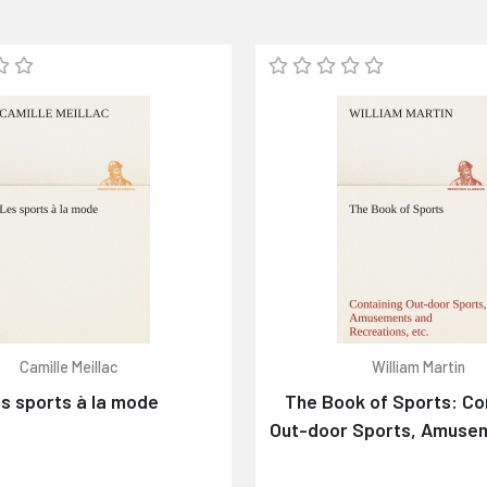
Camille Meillac
William Martin
s sports à la mode
The Book of Sports: Co
Out-door Sports, Amuse
Recreations, Including G
Gardening & Carpent