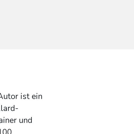
utor ist ein
llard-
ainer und
 100