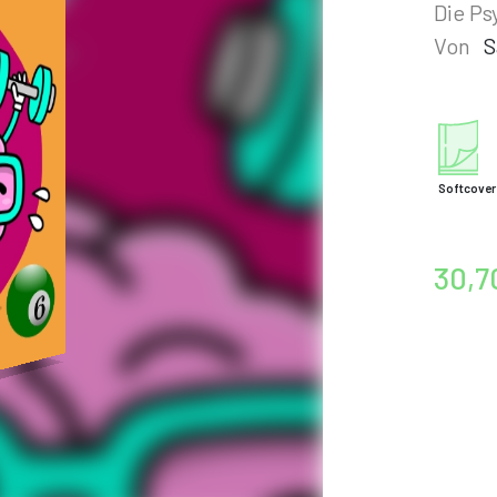
Die Ps
Von
S
Softcover
30,7