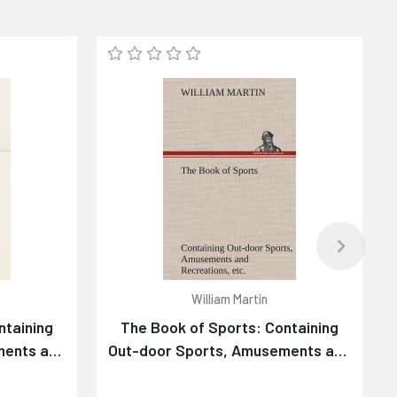
William Martin
ntaining
The Book of Sports: Containing
ments and
Out-door Sports, Amusements and
ymnastics,
Recreations, Including Gymnastics,
ering
Gardening & Carpentering