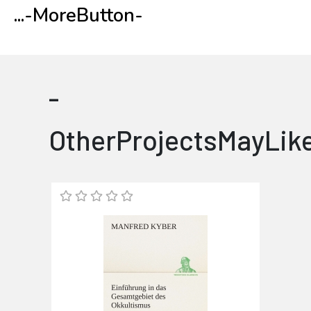
...
-MoreButton-
-
OtherProjectsMayLik