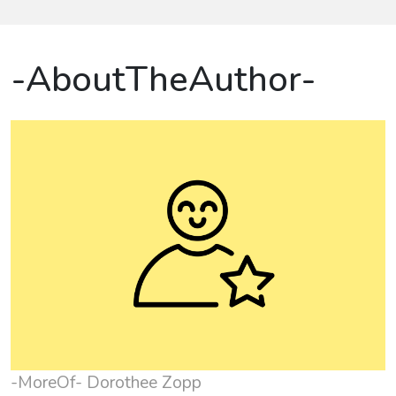
-AboutTheAuthor-
-MoreOf- Dorothee Zopp