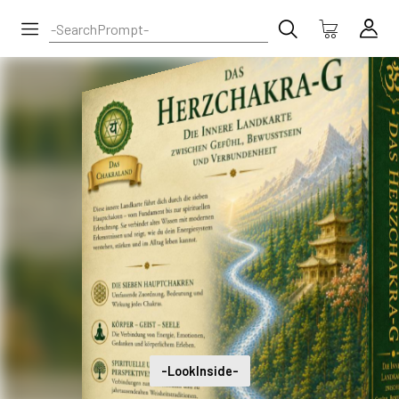
-LookInside-