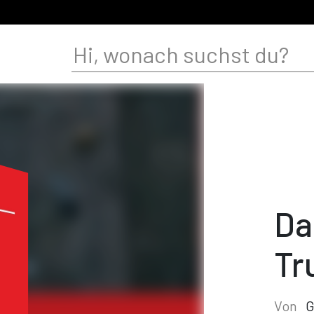
Da
Tr
Von
G