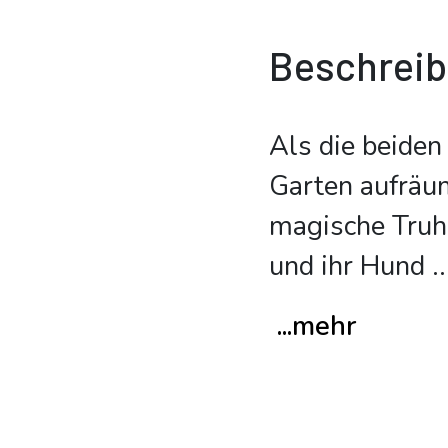
Beschrei
Als die beiden
Garten aufräum
magische Truhe
und ihr Hund
..
...mehr