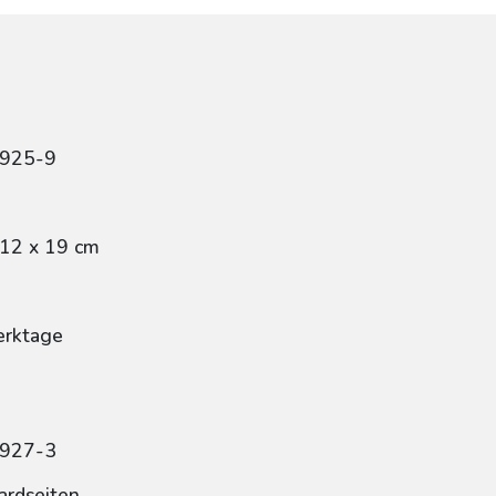
3925-9
 12 x 19 cm
erktage
3927-3
ardseiten