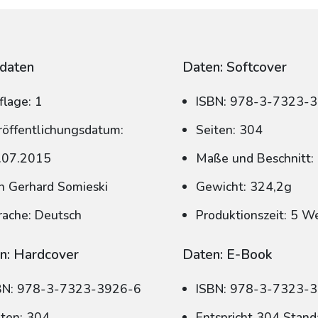
daten
Daten: Softcover
flage: 1
ISBN: 978-3-7323-
röffentlichungsdatum:
Seiten: 304
.07.2015
Maße und Beschnitt:
n Gerhard Somieski
Gewicht: 324,2g
rache: Deutsch
Produktionszeit: 5 W
n: Hardcover
Daten: E-Book
BN: 978-3-7323-3926-6
ISBN: 978-3-7323-
iten: 304
Entspricht 304 Stand