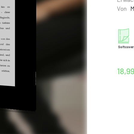
Von
M
Softcover
18,9