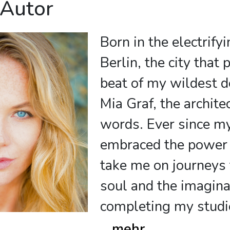
 Autor
Born in the electrify
Berlin, the city that 
beat of my wildest d
Mia Graf, the archite
words. Ever since my
embraced the power o
take me on journeys t
soul and the imagina
completing my studi
...
mehr