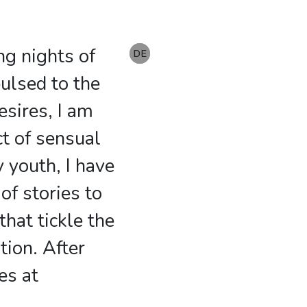
ing nights of
EN
DE
DE
pulsed to the
esires, I am
ct of sensual
 youth, I have
f stories to
hat tickle the
tion. After
es at