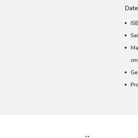
Date
IS
Se
Ma
cm
Ge
Pr