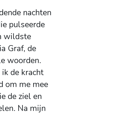
dende nachten
die pulseerde
n wildste
ia Graf, de
le woorden.
 ik de kracht
md om me mee
e de ziel en
elen. Na mijn