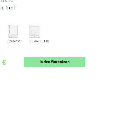
ia Graf
Hardcover
E-Book
(EPUB)
9 €
In den Warenkorb