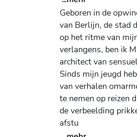
Geboren in de opwin
van Berlijn, de stad 
op het ritme van mij
verlangens, ben ik M
architect van sensue
Sinds mijn jeugd heb
van verhalen omar
te nemen op reizen di
de verbeelding prikk
afstu
...
mehr