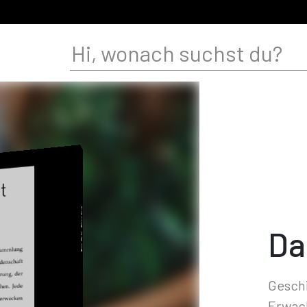
Da
Geschi
Erwac