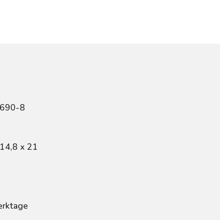
8690-8
14,8 x 21
erktage