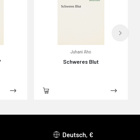
Juhani Aho
7
Schweres Blut
Deutsch, €