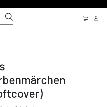
s
rbenmärchen
oftcover)