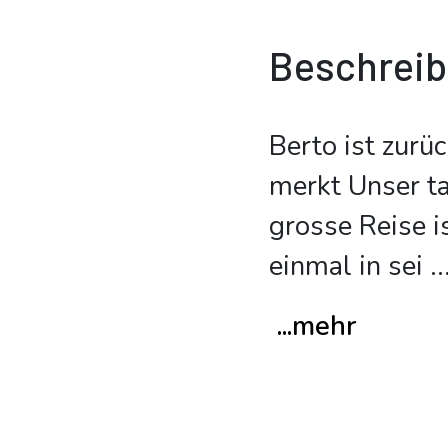
Beschrei
Berto ist zurü
merkt Unser ta
grosse Reise i
einmal in sei
..
...mehr