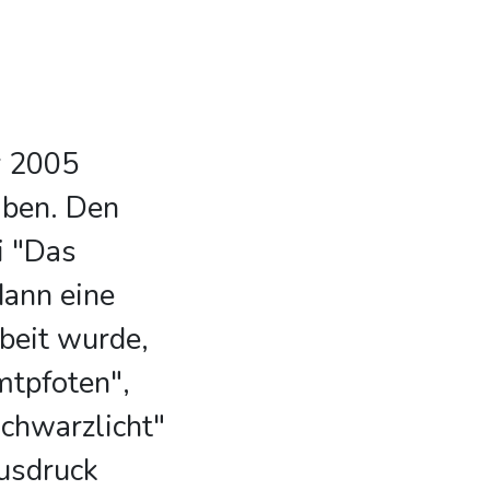
r 2005
iben. Den
i "Das
dann eine
rbeit wurde,
mtpfoten",
Schwarzlicht"
usdruck