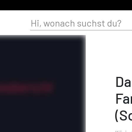
Da
Fa
(S