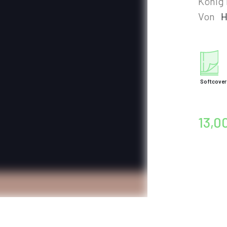
König 
Von
H
Softcover
13,0