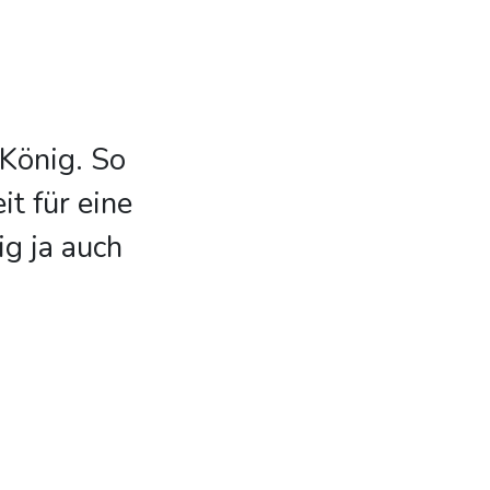
 König. So
it für eine
ig ja auch