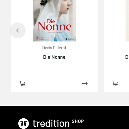
Denis Diderot
Die Nonne
D