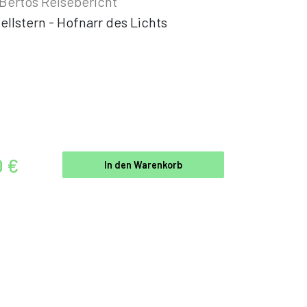
Bertos Reisebericht
ellstern - Hofnarr des Lichts
0 €
In den Warenkorb