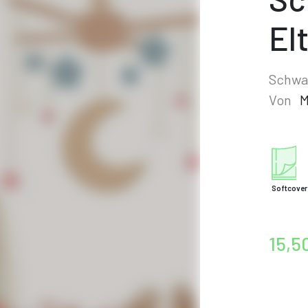
El
Schwa
Von
M
Softcover
15,5