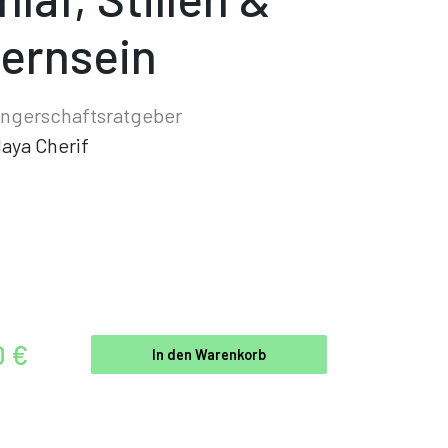
ternsein
ngerschaftsratgeber
aya Cherif
0 €
In den Warenkorb