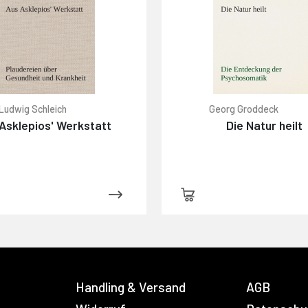
 Ludwig Schleich
Georg Groddeck
Asklepios' Werkstatt
Die Natur heilt
Handling & Versand
AGB