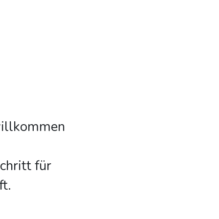
 willkommen
hritt für
t.