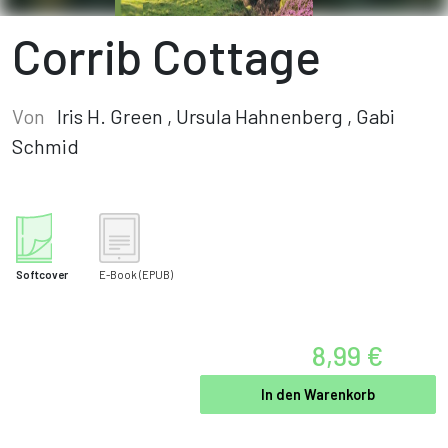
Corrib Cottage
Von
Iris H. Green
,
Ursula Hahnenberg
,
Gabi
Schmid
Softcover
E-Book
(EPUB)
8,99 €
In den Warenkorb