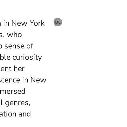
n in New York
EN
DE
DE
ts, who
ep sense of
ble curiosity
pent her
scence in New
mmersed
ll genres,
ation and