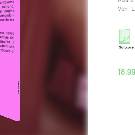
Von
L
Softcover
18,9