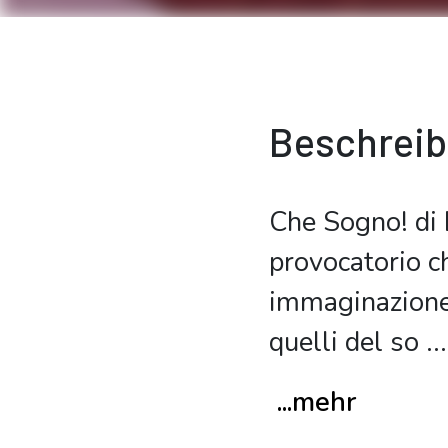
Beschrei
Che Sogno! di 
provocatorio ch
immaginazione,
quelli del so
...
...mehr