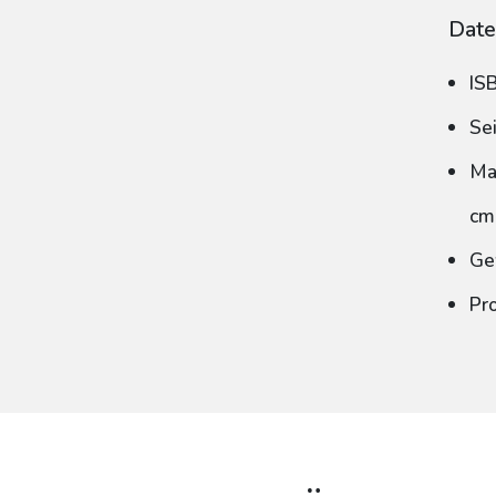
Date
IS
Se
Ma
cm
Ge
Pr