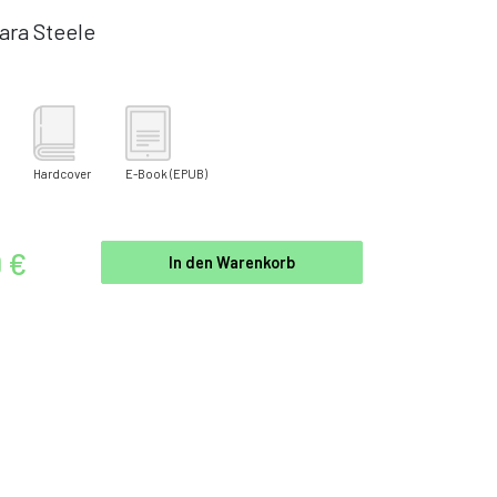
ara Steele
Hardcover
E-Book
(EPUB)
9 €
In den Warenkorb