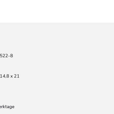
0522-8
14,8 x 21
erktage