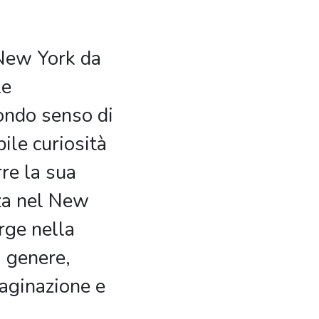
 New York da
le
ondo senso di
bile curiosità
re la sua
za nel New
rge nella
i genere,
aginazione e