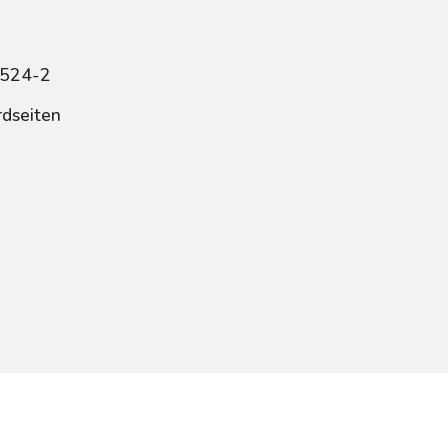
0524-2
rdseiten