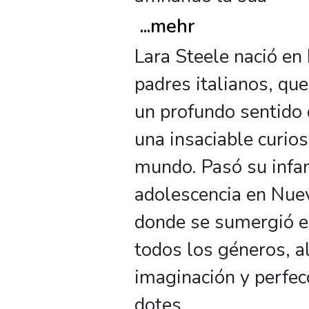
...
mehr
Lara Steele nació en
padres italianos, que
un profundo sentido d
una insaciable curios
mundo. Pasó su infan
adolescencia en Nuev
donde se sumergió e
todos los géneros, 
imaginación y perfe
dotes