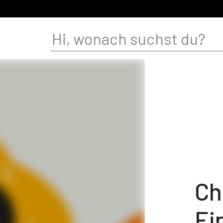
Ch
Ei