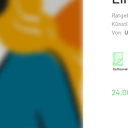
Ratgeb
Künstl
Von
U
Softcover
24,0