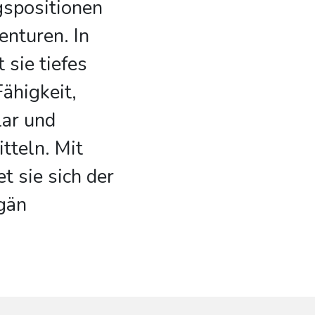
gspositionen
nturen. In
 sie tiefes
ähigkeit,
ar und
tteln. Mit
 sie sich der
gän