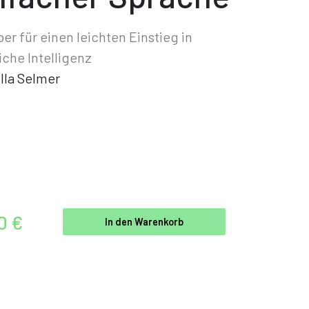
er für einen leichten Einstieg in
iche Intelligenz
lla Selmer
0 €
In den Warenkorb