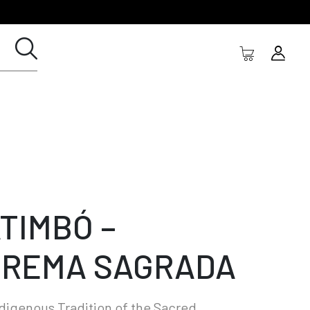
TIMBÓ –
UREMA SAGRADA
digenous Tradition of the Sacred