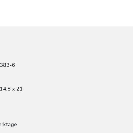
1383-6
14,8 x 21
erktage