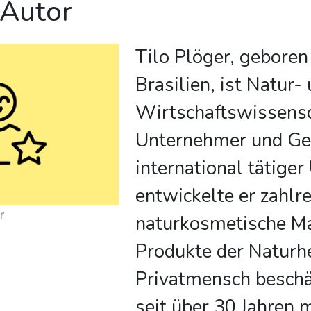
 Autor
Tilo Plöger, geboren
Brasilien, ist Natur-
Wirtschaftswissensc
Unternehmer und Ges
international tätige
entwickelte er zahlr
r
naturkosmetische M
Produkte der Naturh
Privatmensch beschäf
seit über 30 Jahren 