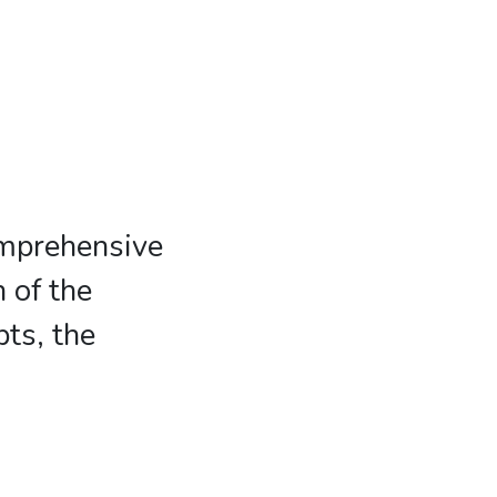
comprehensive
n of the
ts, the