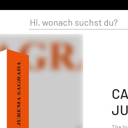
CA
J
The In