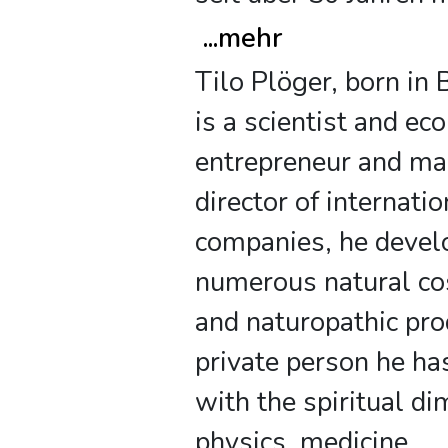
...
mehr
Tilo Plöger, born in 
is a scientist and ec
entrepreneur and m
director of internatio
companies, he devel
numerous natural co
and naturopathic pro
private person he ha
with the spiritual d
physics, medicine