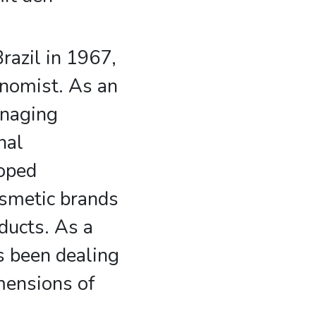
Brazil in 1967,
onomist. As an
anaging
nal
oped
smetic brands
ducts. As a
s been dealing
imensions of