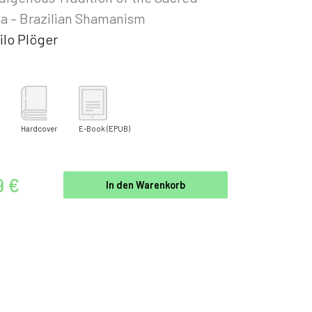
a – Brazilian Shamanism
ilo Plöger
Hardcover
E-Book
(EPUB)
9 €
In den Warenkorb