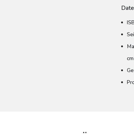
Date
IS
Se
Ma
cm
Ge
Pr