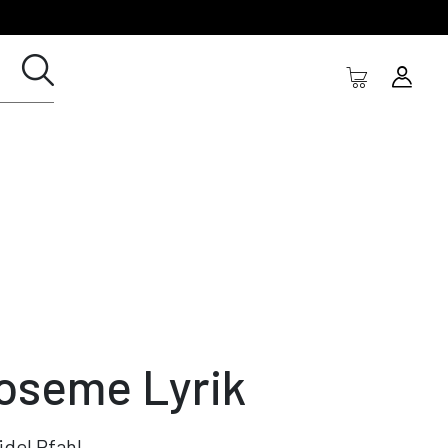
oseme Lyrik
idel Pfahl