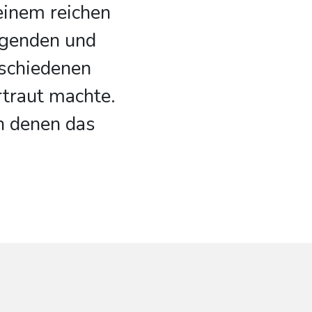
 einem reichen
egenden und
schiedenen
rtraut machte.
n denen das