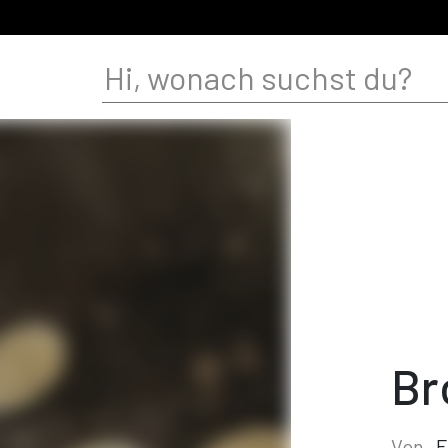
Br
Von
F