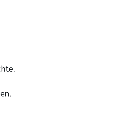
hte.
en.