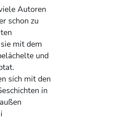
viele Autoren
r schon zu
sten
 sie mit dem
belächelte und
btat.
n sich mit den
eschichten in
 außen
i