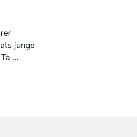
hrer
 als junge
 Ta
...