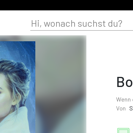
Bo
Wenn d
Von
S