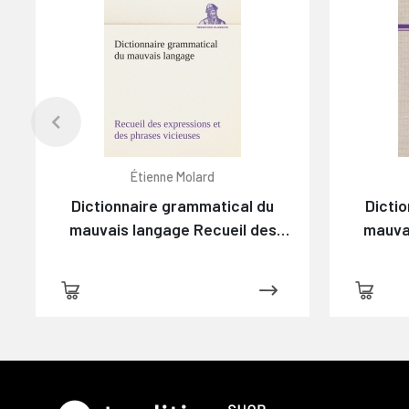
Étienne Molard
Dictionnaire grammatical du
Dicti
mauvais langage Recueil des
mauva
expressions et des phrases
expre
vicieuses usitées en France, et
vicieus
notamment à Lyon
n