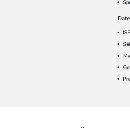
Sp
Date
IS
Se
Ma
Ge
Pr