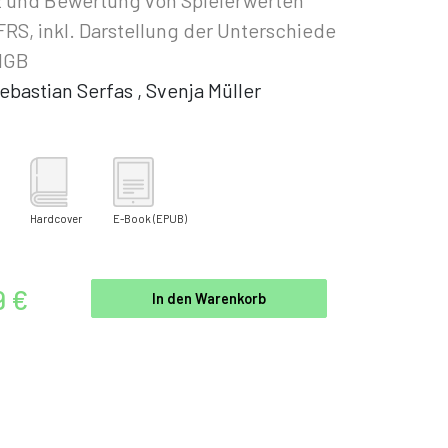
FRS, inkl. Darstellung der Unterschiede
HGB
ebastian Serfas
,
Svenja Müller
Hardcover
E-Book
(EPUB)
9 €
In den Warenkorb