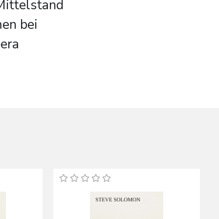
Mittelstand
en bei
pera