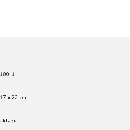
0100-1
 17 x 22 cm
erktage