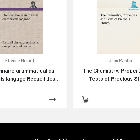
Étienne Molard
John Mastin
onnaire grammatical du
The Chemistry, Propert
is langage Recueil des
Tests of Precious S
ssions et des phrases
es usitées en France, et
otamment à Lyon