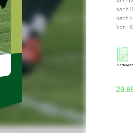
nach I
nach 
Von
S
Softcover
29,9