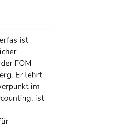
erfas ist
icher
r der FOM
rg. Er lehrt
werpunkt im
counting, ist
für