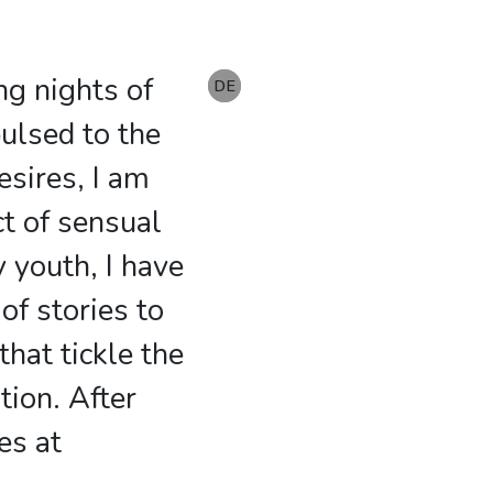
ing nights of
EN
DE
DE
pulsed to the
esires, I am
ct of sensual
 youth, I have
f stories to
hat tickle the
tion. After
es at