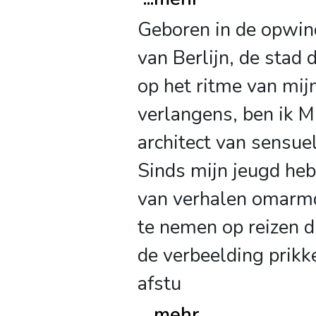
Geboren in de opwin
van Berlijn, de stad 
op het ritme van mij
verlangens, ben ik M
architect van sensue
Sinds mijn jeugd heb
van verhalen omar
te nemen op reizen di
de verbeelding prikk
afstu
...
mehr