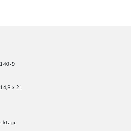
8140-9
14,8 x 21
erktage