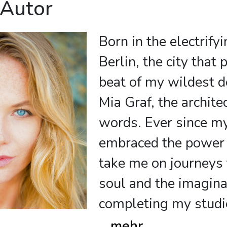
 Autor
Born in the electrify
Berlin, the city that 
beat of my wildest d
Mia Graf, the archite
words. Ever since my
embraced the power o
take me on journeys t
soul and the imagina
completing my studi
...
mehr