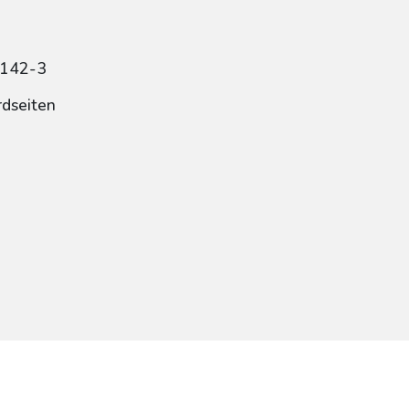
8142-3
rdseiten