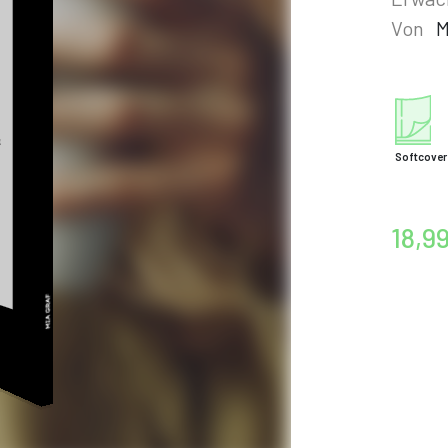
Von
M
Softcover
18,9