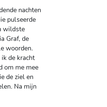
dende nachten
die pulseerde
n wildste
ia Graf, de
le woorden.
 ik de kracht
md om me mee
e de ziel en
elen. Na mijn