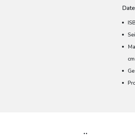
Date
IS
Se
Ma
cm
Ge
Pr