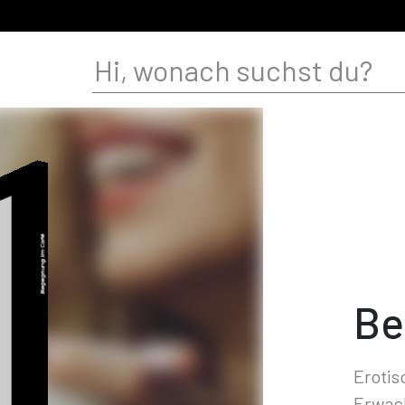
Be
Erotis
Erwac