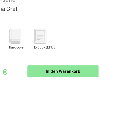
ia Graf
Hardcover
E-Book
(EPUB)
9 €
In den Warenkorb