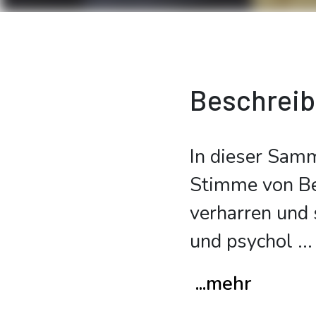
Beschrei
In dieser Samm
Stimme von Be
verharren und 
und psychol
...
...mehr