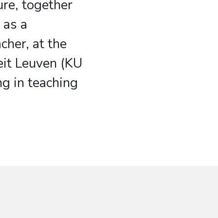
ure, together
 as a
cher, at the
eit Leuven (KU
ng in teaching