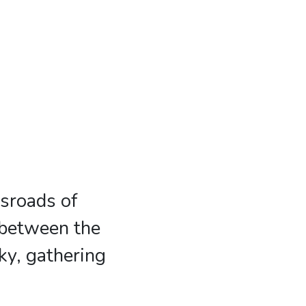
ssroads of
 between the
ky, gathering