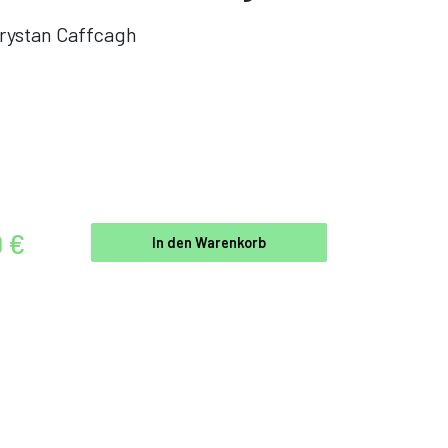
rystan Caffcagh
9 €
In den Warenkorb