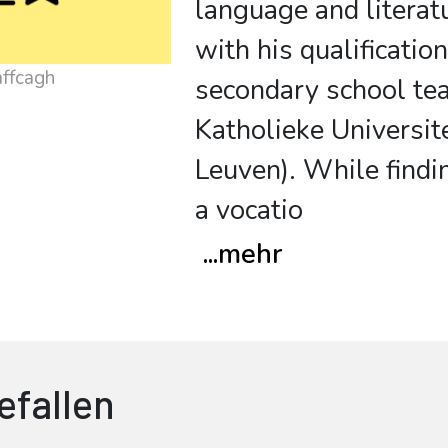
language and literat
with his qualification
affcagh
secondary school tea
Katholieke Universit
Leuven). While findi
a vocatio
...
mehr
efallen