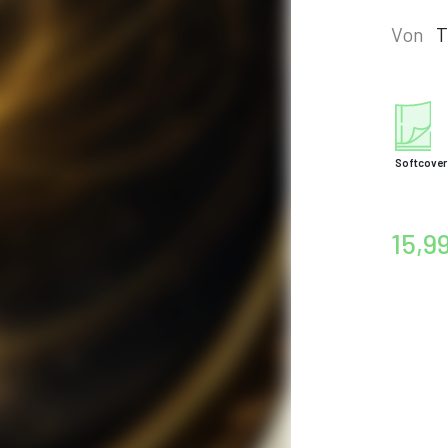
Von
T
Softcover
15,9