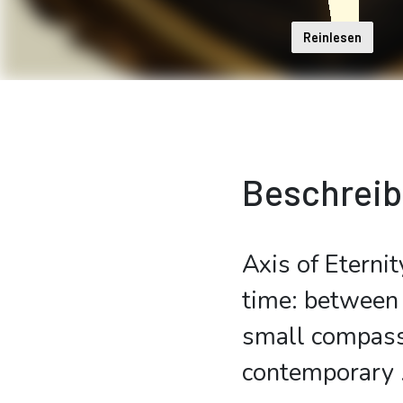
Reinlesen
Beschrei
Axis of Eternit
time: between
small compass 
contemporary