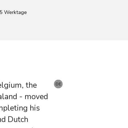
g
: 5 Werktage
elgium, the
DE
EN
DE
DE
ealand - moved
mpleting his
nd Dutch