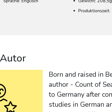
Sprache: Englisch
Gewicht: 208,5
Produktionszeit
 Autor
Born and raised in B
author - Count of S
to Germany after co
studies in German a