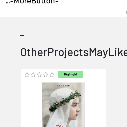
...
-MoreButton-
-
OtherProjectsMayLik
Highlight