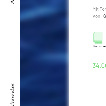
Mit Fo
Von
G
Hardcove
34,0