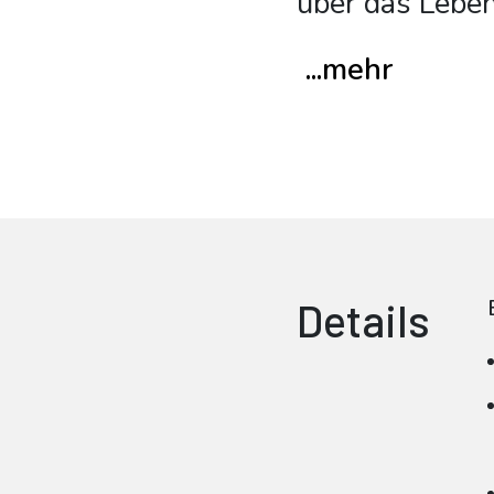
über das Leben
...mehr
Details