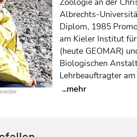
Zoologie an der Chri
Albrechts-Universitä
Diplom, 1985 Promot
am Kieler Institut f
(heute GEOMAR) und
Biologischen Anstal
Lehrbeauftragter am 
...
mehr
hneider
efallen