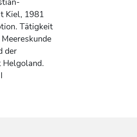
stian-
t Kiel, 1981
ion. Tätigkeit
ür Meereskunde
 der
t Helgoland.
I