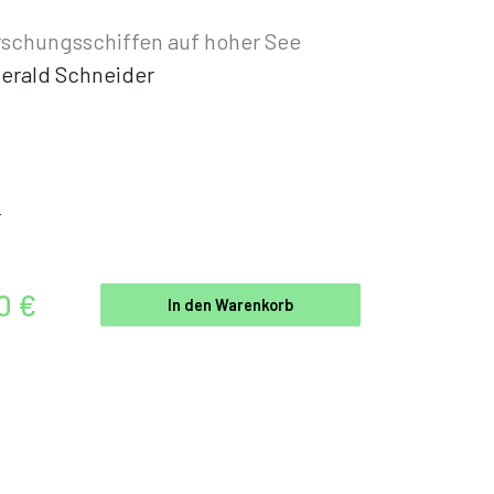
rschungsschiffen auf hoher See
erald Schneider
r
0 €
In den Warenkorb