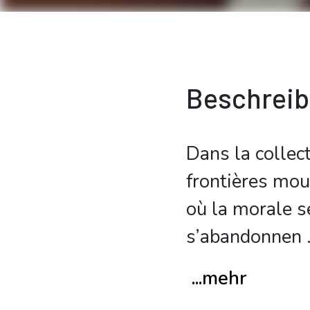
Beschrei
Dans la collec
frontières mou
où la morale se
s’abandonnen
.
...mehr