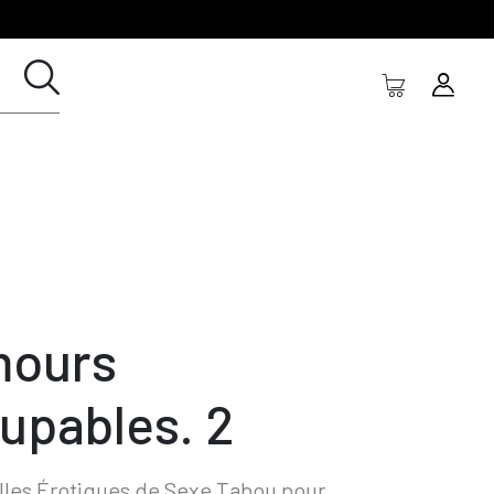
ours
upables. 2
les Érotiques de Sexe Tabou pour