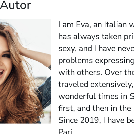
 Autor
I am Eva, an Italia
has always taken pri
sexy, and I have nev
problems expressing
with others. Over the
traveled extensively
wonderful times in 
first, and then in the
Since 2019, I have be
Pari