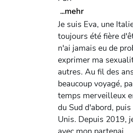
...
mehr
Je suis Eva, une Itali
toujours été fière d'ê
n'ai jamais eu de pr
exprimer ma sexualit
autres. Au fil des ans,
beaucoup voyagé, pa
temps merveilleux 
du Sud d'abord, puis
Unis. Depuis 2019, je
avec mon partenai