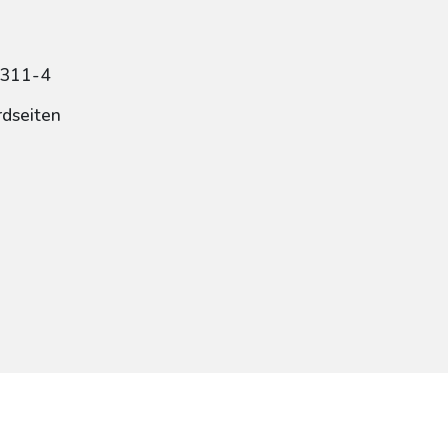
4311-4
rdseiten