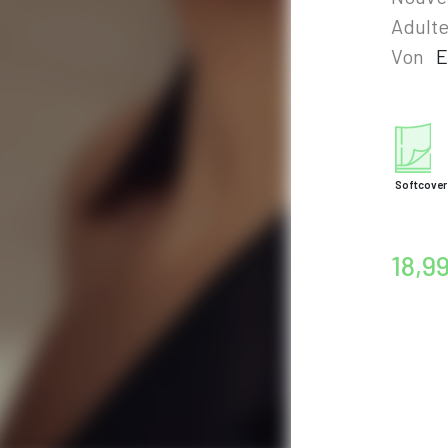
Adult
Von
E
Softcover
18,9