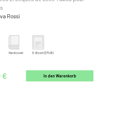
es
va Rossi
Hardcover
E-Book
(EPUB)
9 €
In den Warenkorb