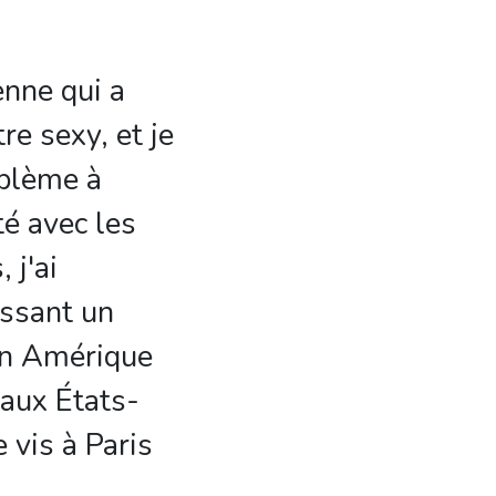
enne qui a
tre sexy, et je
oblème à
é avec les
 j'ai
ssant un
en Amérique
 aux États-
 vis à Paris