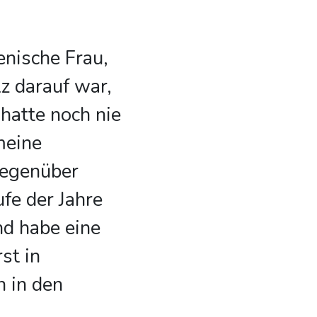
ienische Frau,
z darauf war,
 hatte noch nie
meine
gegenüber
fe der Jahre
und habe eine
st in
 in den