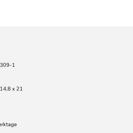
4309-1
14,8 x 21
erktage