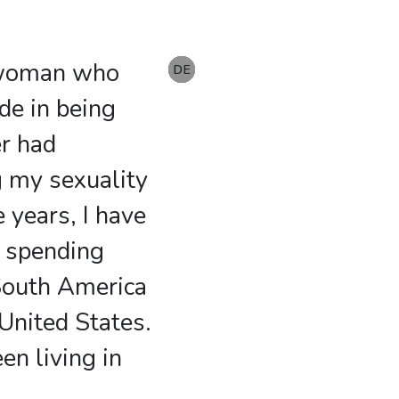
n woman who
EN
DE
DE
DE
DE
DE
DE
de in being
er had
 my sexuality
 years, I have
, spending
South America
 United States.
en living in