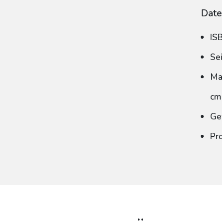
Date
IS
Se
Ma
cm
Ge
Pr