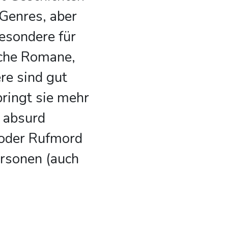
Genres, aber
besondere für
sche Romane,
re sind gut
bringt sie mehr
e absurd
 oder Rufmord
ersonen (auch