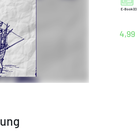
E-Book
(E
4,99
bung